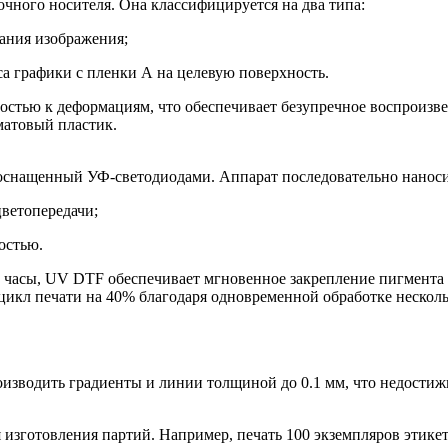
чного носителя. Она классифицируется на два типа:
ания изображения;
а графики с пленки А на целевую поверхность.
остью к деформациям, что обеспечивает безупречное воспроизв
матовый пластик.
, оснащенный УФ-светодиодами. Аппарат последовательно нанос
ветопередачи;
остью.
ь часы, UV DTF обеспечивает мгновенное закрепление пигмента 
цикл печати на 40% благодаря одновременной обработке несколь
изводить градиенты и линии толщиной до 0.1 мм, что недостиж
изготовления партий. Например, печать 100 экземпляров этикето