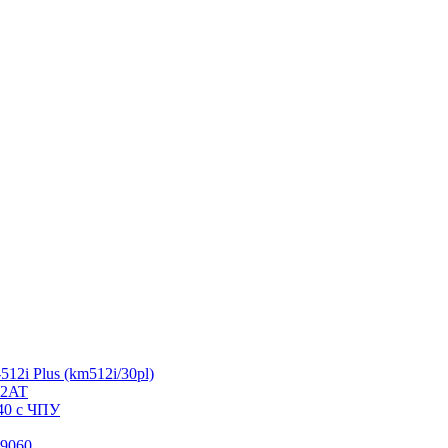
2i Plus (km512i/30pl)
R2AT
40 с ЧПУ
9060