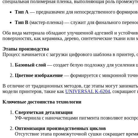
специальная полимерная пленка, выполняющая роль промежуто
Тип А
— предназначен для непосредственного формиров
Тип В
(мастер-пленка) — служит для финального перенос
Оба вида материала обладают улучшенной адгезией и устойчив
поверхностях, как керамика, дерево, синтетические ткани или 
Этапы производства
Процесс начинается с загрузки цифрового шаблона в принтер
Базовый слой
— создает белую подложку для усиления ц
Цветное изображение
— формируется с микронной точн
В отличие от традиционных методов, где этапы могут занимат
модели принтеров, такие как
UNIVERSAL K-6204
, сокращают 
Ключевые достоинства технологии
Сверхчеткая детализация
УФ-чернила с наночастицами пигмента позволяют воспро
Оптимизация производственных циклов
Отсутствие этапа промежуточной сушки сокращает время 