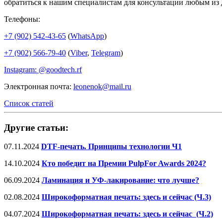
обратиться к нашим специалистам для консультации любым из 
Телефоны:
+7 (902) 542-43-65
(
WhatsApp
)
+7 (902) 566-79-40
(
Viber
,
Telegram
)
Instagram: @goodtech.rf
Электронная почта:
leonenok@mail.ru
Список статей
Другие статьи:
07.11.2024
DTF-печать. Принципы технологии Ч1
14.10.2024
Кто победит на Премии PulpFor Awards 2024?
06.09.2024
Ламинация и УФ-лакирование: что лучше?
02.08.2024
Широкоформатная печать: здесь и сейчас (Ч.3)
04.07.2024
Широкоформатная печать: здесь и сейчас (Ч.2)