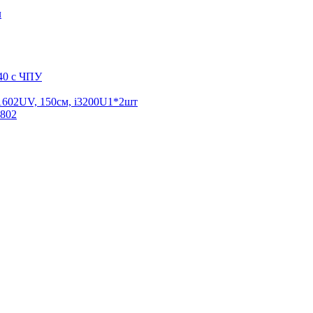
л
40 с ЧПУ
02UV, 150см, i3200U1*2шт
802