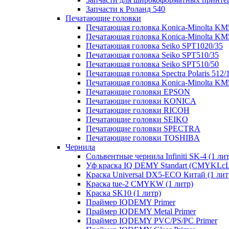
Запчасти к Роланд 540
Печатающие головки
Печатающая головка Konica-Minolta KM
Печатающая головка Konica-Minolta K
Печатающая головка Seiko SPT1020/35
Печатающая головка Seiko SPT510/35
Печатающая головка Seiko SPT510/50
Печатающая головка Spectra Polaris 512/
Печатающая головка Konica-Minolta K
Печатающие головки EPSON
Печатающие головки KONICA
Печатающие головки RICOH
Печатающие головки SEIKO
Печатающие головки SPECTRA
Печатающие головки TOSHIBA
Чернила
Сольвентные чернила Infiniti SK-4 (1 лит
Уф краска IQ DEMY Standart (CMYKL
Краска Universal DX5-ECO Китай (1 лит
Краска tue-2 CMYKW (1 литр)
Краска SK10 (1 литр)
Праймер IQDEMY Primer
Праймер IQDEMY Metal Primer
Праймер IQDEMY PVC/PS/PC Primer