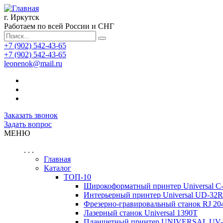
г. Иркутск
Работаем по всей России и СНГ
+7 (902) 542-43-65
+7 (902) 542-43-65
leonenok@mail.ru
Заказать звонок
Задать вопрос
МЕНЮ
. . .
Главная
Каталог
ТОП-10
Широкоформатный принтер Universal C-51
Интерьерный принтер Universal UD-32
Фрезерно-гравировальный станок RJ 20
Лазерный станок Universal 1390T
Планшетный принтер UNIVERSAL UV-