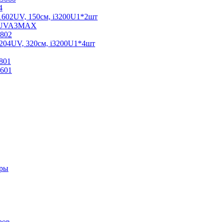
4
02UV, 150см, i3200U1*2шт
C-UVA3MAX
802
04UV, 320см, i3200U1*4шт
801
601
еры
ров