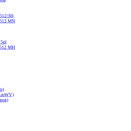
512/30i
M512 MN
15pl
M512 MH
р)
cLmWV)
ров)