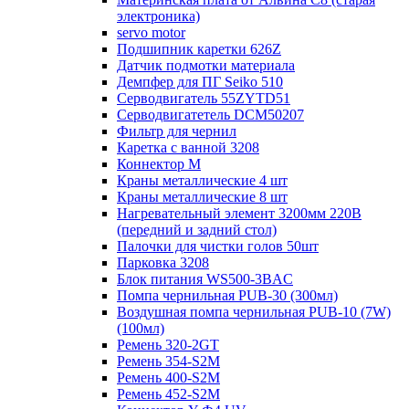
электроника)
servo motor
Подшипник каретки 626Z
Датчик подмотки материала
Демпфер для ПГ Seiko 510
Серводвигатель 55ZYTD51
Серводвигатетель DCM50207
Фильтр для чернил
Каретка с ванной 3208
Коннектор M
Краны металлические 4 шт
Краны металлические 8 шт
Нагревательный элемент 3200мм 220В
(передний и задний стол)
Палочки для чистки голов 50шт
Парковка 3208
Блок питания WS500-3BAC
Помпа чернильная PUB-30 (300мл)
Воздушная помпа чернильная PUB-10 (7W)
(100мл)
Ремень 320-2GT
Ремень 354-S2M
Ремень 400-S2M
Ремень 452-S2M