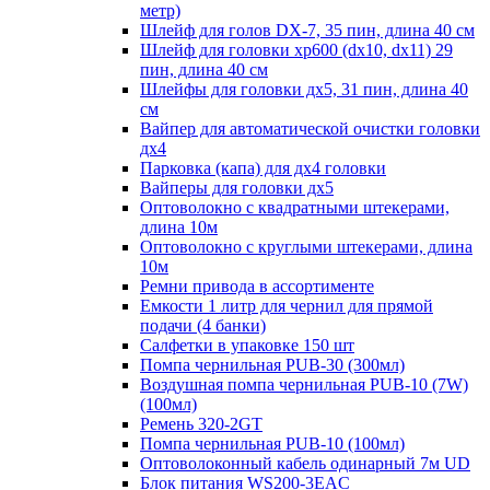
метр)
Шлейф для голов DX-7, 35 пин, длина 40 см
Шлейф для головки хр600 (dx10, dx11) 29
пин, длина 40 см
Шлейфы для головки дх5, 31 пин, длина 40
см
Вайпер для автоматической очистки головки
дх4
Парковка (капа) для дх4 головки
Вайперы для головки дх5
Оптоволокно с квадратными штекерами,
длина 10м
Оптоволокно с круглыми штекерами, длина
10м
Ремни привода в ассортименте
Емкости 1 литр для чернил для прямой
подачи (4 банки)
Салфетки в упаковке 150 шт
Помпа чернильная PUB-30 (300мл)
Воздушная помпа чернильная PUB-10 (7W)
(100мл)
Ремень 320-2GT
Помпа чернильная PUB-10 (100мл)
Оптоволоконный кабель одинарный 7м UD
Блок питания WS200-3EAC