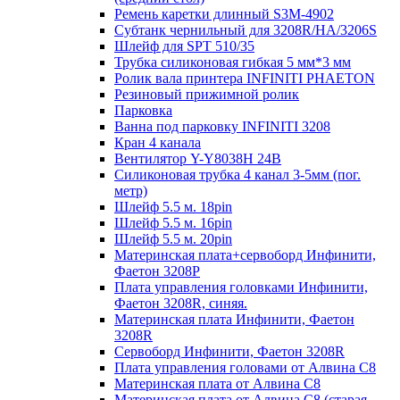
Ремень каретки длинный S3M-4902
Субтанк чернильный для 3208R/HA/3206S
Шлейф для SPT 510/35
Трубка силиконовая гибкая 5 мм*3 мм
Ролик вала принтера INFINITI PHAETON
Резиновый прижимной ролик
Парковка
Ванна под парковку INFINITI 3208
Кран 4 канала
Вентилятор Y-Y8038H 24B
Силиконовая трубка 4 канал 3-5мм (пог.
метр)
Шлейф 5.5 м. 18pin
Шлейф 5.5 м. 16pin
Шлейф 5.5 м. 20pin
Материнская плата+сервоборд Инфинити,
Фаетон 3208Р
Плата управления головками Инфинити,
Фаетон 3208R, синяя.
Материнская плата Инфинити, Фаетон
3208R
Сервоборд Инфинити, Фаетон 3208R
Плата управления головами от Алвина С8
Материнская плата от Алвина С8
Материнская плата от Алвина С8 (старая