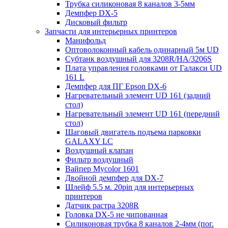
Трубка силиконовая 8 каналов 3-5мм
Демпфер DX-5
Дисковый фильтр
Запчасти для интерьерных принтеров
Манифольд
Оптоволоконный кабель одинарный 5м UD
Субтанк воздушный для 3208R/HA/3206S
Плата управления головками от Галакси UD
161 L
Демпфер для ПГ Epson DX-6
Нагревательный элемент UD 161 (задний
стол)
Нагревательный элемент UD 161 (передний
стол)
Шаговый двигатель подъема парковки
GALAXY LC
Воздушный клапан
Фильтр воздушный
Вайпер Mycolor 1601
Двойной демпфер для DX-7
Шлейф 5.5 м. 20pin для интерьерных
принтеров
Датчик растра 3208R
Головка DX-5 не чипованная
Силиконовая трубка 8 каналов 2-4мм (пог.