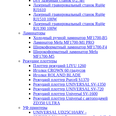
DIY лазерный станок 0-2.5вт
Лазерный гравировальный станок Ruijie
RJ1610
Лазерный гравировальный станок Ruijie
RJ1510 100W
Лазерный гравировальный станок Ruijie
RJ1390 100W
Ламинаторы
Холодный ручной ламинатор MF1700-B5
Ламинатор Mefu MF1700-M1 PRO
Ширкоформатный ламинатор MF1700-F4
Широкоформатный ламинатор Mefu
MF1700-M5
Режущие плоттеры
Плоттер режущий LIYU 1260
Иголки CROWN 60 градусов
Иголки ROLAND BLADE
Режущий плоттер Purcell S1370
Режущий плоттер UNIVERSAL SV-1350
Режущий плоттер UNIVERSAL SV-720
Режущий плоттер Universal SV-1600
Режущий плоттер Universal с автоподачей
ZD350 ULTRA
УФ принтеры
UNIVERSAL UD25C10ARV -