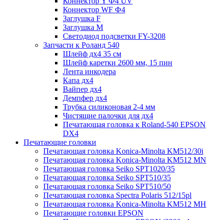
Коннектор Y Ф4 UV
Коннектор WF Ф4
Заглушка F
Заглушка M
Светодиод подсветки FY-3208
Запчасти к Роланд 540
Шлейф дх4 35 см
Шлейф каретки 2600 мм, 15 пин
Лента инкодера
Капа дх4
Вайпер дх4
Демпфер дх4
Трубка силиконовая 2-4 мм
Чистящие палочки для дх4
Печатающая головка к Roland-540 EPSON
DX4
Печатающие головки
Печатающая головка Konica-Minolta KM512/30i
Печатающая головка Konica-Minolta KM512 MN
Печатающая головка Seiko SPT1020/35
Печатающая головка Seiko SPT510/35
Печатающая головка Seiko SPT510/50
Печатающая головка Spectra Polaris 512/15pl
Печатающая головка Konica-Minolta KM512 MH
Печатающие головки EPSON