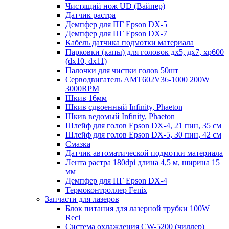
Чистящий нож UD (Вайпер)
Датчик растра
Демпфер для ПГ Epson DX-5
Демпфер для ПГ Epson DX-7
Кабель датчика подмотки материала
Парковки (капы) для головок дх5, дх7, хр600
(dx10, dx11)
Палочки для чистки голов 50шт
Серводвигатель AMT602V36-1000 200W
3000RPM
Шкив 16мм
Шкив сдвоенный Infinity, Phaeton
Шкив ведомый Infinity, Phaeton
Шлейф для голов Epson DX-4, 21 пин, 35 см
Шлейф для голов Epson DX-5, 30 пин, 42 см
Смазка
Датчик автоматической подмотки материала
Лента растра 180dpi длина 4,5 м, ширина 15
мм
Демпфер для ПГ Epson DX-4
Термоконтроллер Fenix
Запчасти для лазеров
Блок питания для лазерной трубки 100W
Reci
Система охлаждения CW-5200 (чиллер)