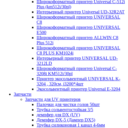
Широкоформатный принтер Universal C-512i
Plus (km512i/30pl)
Интерьерный принтер Universal UD-32R2AT
Широкоформатный принтер UNIVERSAL
C8
Широкоформатный принтер UNIVERSAL
E500
Широкоформатный принтер ALLWIN С8
Plus 512i
Широкоформатный принтер UNIVERSAL
C8 PLUS KM1024i
Интерьерный принтер UNIVERSAL UD-
3212LD
Широкоформатный принтер Universal C-
3208i KM512i/30pl
Принтер экосольвентный UNIVERSAL K-
3204 , 320см, i3200*4шт
Экосольвентный принтер Universal E-3204
Запчасти
Запчасти для UV принтеров
Палочки для чистки голов 50шт
Трубка сольвентостойкая 3/5
демпфер для DX (UV)
Демпфер DX-5 (Дампер DX5)
Трубка силиконовая 1 канал 4-6мм