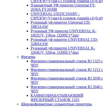
CMYKW+V(лак)-5 головок тошиба с4 (6 pl)
Планшетный УФ принтер Universal FY-
2030A FY2030B
UNIVERSAL UD25C10ARV -
CMYKW+V(лак)-6 головок тошиба с4 (6 pl)
Рулонный уф принтер Universal UD-
18R3AAW
Рулонный УФ принтер UNIVERSAL K-
1602UV, 150см, i3200U1*2шт
Рулонный уф принтер UNIVERSAL UD-
32R8AAW
Рулонный уф принтер UNIVERSAL K-
3204UV, 320см, i3200U1*4шт
Фрезеры
Фрезерно-гравировальный станок RJ 1325 с
ЧПУ
Фрезерно-гравировальный станок RJ 1212 с
ЧПУ
Фрезерно-гравировальный станок RJ 2030 с
ЧПУ
Фрезерно-гравировальный станок RJ 2040 с
ЧПУ
КАМНЕОБРАБАТЫВАЮЩИЙ
ФРЕЗЕРНЫЙ СТАНОК 1325
Широкоформатные сольвентные принтеры