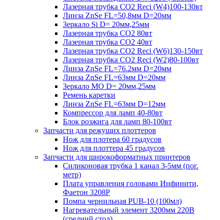
Лазерная трубка CO2 Reci (W4)100-130вт
Линза ZnSe FL=50,8мм D=20мм
Зеркало Si D= 20мм,25мм
Лазерная трубка CO2 80вт
Лазерная трубка CO2 40вт
Лазерная трубка CO2 Reci (W6)130-150вт
Лазерная трубка CO2 Reci (W2)80-100вт
Линза ZnSe FL=76.2мм D=20мм
Линза ZnSe FL=63мм D=20мм
Зеркало MO D= 20мм,25мм
Ремень каретки
Линза ZnSe FL=63мм D=12мм
Компрессор для ламп 40-80вт
Блок розжига для ламп 80-100вт
Запчасти для режущих плоттеров
Нож для плотера 60 градусов
Нож для плоттера 45 градусов
Запчасти для широкоформатных принтеров
Силиконовая трубка 1 канал 3-5мм (пог.
метр)
Плата управления головами Инфинити,
Фаетон 3208Р
Помпа чернильная PUB-10 (100мл)
Нагревательный элемент 3200мм 220В
(средний стол)