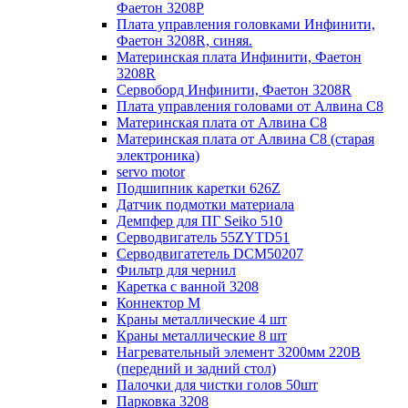
Фаетон 3208Р
Плата управления головками Инфинити,
Фаетон 3208R, синяя.
Материнская плата Инфинити, Фаетон
3208R
Сервоборд Инфинити, Фаетон 3208R
Плата управления головами от Алвина С8
Материнская плата от Алвина С8
Материнская плата от Алвина С8 (старая
электроника)
servo motor
Подшипник каретки 626Z
Датчик подмотки материала
Демпфер для ПГ Seiko 510
Серводвигатель 55ZYTD51
Серводвигатетель DCM50207
Фильтр для чернил
Каретка с ванной 3208
Коннектор M
Краны металлические 4 шт
Краны металлические 8 шт
Нагревательный элемент 3200мм 220В
(передний и задний стол)
Палочки для чистки голов 50шт
Парковка 3208