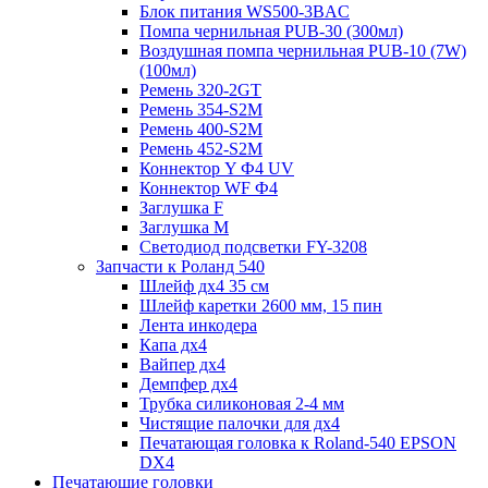
Блок питания WS500-3BAC
Помпа чернильная PUB-30 (300мл)
Воздушная помпа чернильная PUB-10 (7W)
(100мл)
Ремень 320-2GT
Ремень 354-S2M
Ремень 400-S2M
Ремень 452-S2M
Коннектор Y Ф4 UV
Коннектор WF Ф4
Заглушка F
Заглушка M
Светодиод подсветки FY-3208
Запчасти к Роланд 540
Шлейф дх4 35 см
Шлейф каретки 2600 мм, 15 пин
Лента инкодера
Капа дх4
Вайпер дх4
Демпфер дх4
Трубка силиконовая 2-4 мм
Чистящие палочки для дх4
Печатающая головка к Roland-540 EPSON
DX4
Печатающие головки