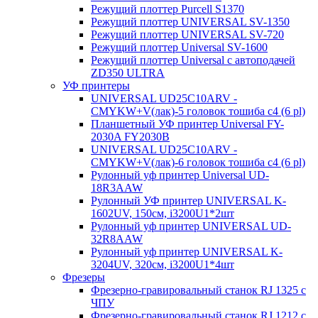
Режущий плоттер Purcell S1370
Режущий плоттер UNIVERSAL SV-1350
Режущий плоттер UNIVERSAL SV-720
Режущий плоттер Universal SV-1600
Режущий плоттер Universal с автоподачей
ZD350 ULTRA
УФ принтеры
UNIVERSAL UD25C10ARV -
CMYKW+V(лак)-5 головок тошиба с4 (6 pl)
Планшетный УФ принтер Universal FY-
2030A FY2030B
UNIVERSAL UD25C10ARV -
CMYKW+V(лак)-6 головок тошиба с4 (6 pl)
Рулонный уф принтер Universal UD-
18R3AAW
Рулонный УФ принтер UNIVERSAL K-
1602UV, 150см, i3200U1*2шт
Рулонный уф принтер UNIVERSAL UD-
32R8AAW
Рулонный уф принтер UNIVERSAL K-
3204UV, 320см, i3200U1*4шт
Фрезеры
Фрезерно-гравировальный станок RJ 1325 с
ЧПУ
Фрезерно-гравировальный станок RJ 1212 с