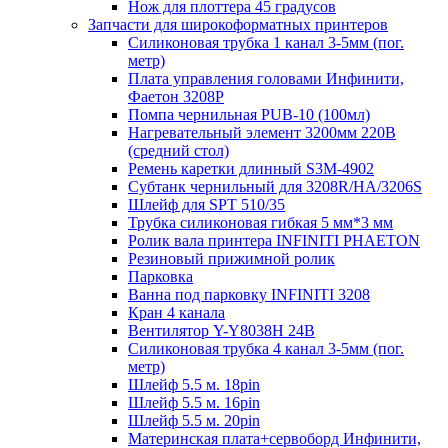
Нож для плоттера 45 градусов
Запчасти для широкоформатных принтеров
Силиконовая трубка 1 канал 3-5мм (пог.
метр)
Плата управления головами Инфинити,
Фаетон 3208Р
Помпа чернильная PUB-10 (100мл)
Нагревательный элемент 3200мм 220В
(средний стол)
Ремень каретки длинный S3M-4902
Субтанк чернильный для 3208R/HA/3206S
Шлейф для SPT 510/35
Трубка силиконовая гибкая 5 мм*3 мм
Ролик вала принтера INFINITI PHAETON
Резиновый прижимной ролик
Парковка
Ванна под парковку INFINITI 3208
Кран 4 канала
Вентилятор Y-Y8038H 24B
Силиконовая трубка 4 канал 3-5мм (пог.
метр)
Шлейф 5.5 м. 18pin
Шлейф 5.5 м. 16pin
Шлейф 5.5 м. 20pin
Материнская плата+сервоборд Инфинити,