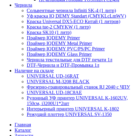
Чернила
Сольвентные чернила Infiniti SK-4 (1 литр)
Уф краска IQ DEMY Standart (CMYKLcLmWV)
Краска Universal DX5-ECO Китай (1 литров)
Краска tue-2 CMYKW (1 литр)
Краска SK10 (1 литр)
Праймер IQDEMY Primer
Праймер IQDEMY Metal Primer
Праймер IQDEMY PVC/PS/PC Primer
Праймер IQDEMY Glass Primer
Чернила текстильные для DTF печати 1л
DTF-Чернила и DTF-Промывка 1л
Наличие на складе
UNIVERSAL UD-16RAT
UNIVERSAL М-3208 BLACK
Фрезерно-гравировальный станок RJ 2040 с ЧПУ
UNIVERSAL UD-18C8AE
Рулонный УФ принтер UNIVERSAL K-1602UV,
150см, i3200U1*2шт
Интерьерный принтер UNIVERSAL K-1802
Режущий плоттер UNIVERSAL SV-1350
Главная
Каталог
Запчасти