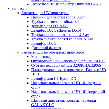
Экосольвентный принтер Universal E-3204
Запчасти
Запчасти для UV принтеров
Палочки для чистки голов 50шт
Трубка сольвентостойкая 3/5
демпфер для DX (UV)
Демпфер DX-5 (Дампер DX5)
Трубка силиконовая 1 канал 4-6мм
Трубка силиконовая 8 каналов 3-5мм
Демпфер DX-5
Дисковый фильтр
Запчасти для интерьерных принтеров
Манифольд
Оптоволоконный кабель одинарный 5м UD
Субтанк воздушный для 3208R/HA/3206S
Плата управления головками от Галакси UD
161 L
Демпфер для ПГ Epson DX-6
Нагревательный элемент UD 161 (задний
стол)
Нагревательный элемент UD 161 (передний
стол)
Шаговый двигатель подъема парковки
GALAXY LC