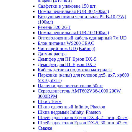
подачи (4 банки)
Салфетки в упаковке 150 шт
Помпа чернильная PUB-30 (300мл)
Воздушная помпа чернильная PUB-10 (7W)
(100мл)
Ремень 320-2GT
Помпа чернильная PUB-10 (100мл)
Оптоволоконный кабель одинарный 7м UD
Блок питания WS200-3EAC
Чистящий нож UD (Вайпер)
Датчик растра
Демпфер для ПГ Epson DX-5
Демпфер для ПГ Epson DX-7
Кабель датчика подмотки материала
Парковки (капы) для головок дх5, дх7, хр600
(dx10, dx11)
Палочки для чистки голов 50шт
Серводвигатель AMT602V36-1000 200W
3000RPM
Шкив 16мм
Шкив сдвоенный Infinity, Phaeton
Шкив ведомый Infinity, Phaeton
Шлейф для голов Epson DX-4, 21 пин, 35 см
Шлейф для голов Epson DX-5, 30 пин, 42 см
Смазка