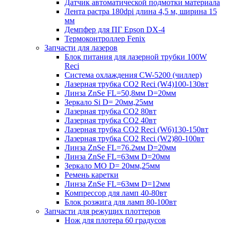
Датчик автоматической подмотки материала
Лента растра 180dpi длина 4,5 м, ширина 15
мм
Демпфер для ПГ Epson DX-4
Термоконтроллер Fenix
Запчасти для лазеров
Блок питания для лазерной трубки 100W
Reci
Система охлаждения CW-5200 (чиллер)
Лазерная трубка CO2 Reci (W4)100-130вт
Линза ZnSe FL=50,8мм D=20мм
Зеркало Si D= 20мм,25мм
Лазерная трубка CO2 80вт
Лазерная трубка CO2 40вт
Лазерная трубка CO2 Reci (W6)130-150вт
Лазерная трубка CO2 Reci (W2)80-100вт
Линза ZnSe FL=76.2мм D=20мм
Линза ZnSe FL=63мм D=20мм
Зеркало MO D= 20мм,25мм
Ремень каретки
Линза ZnSe FL=63мм D=12мм
Компрессор для ламп 40-80вт
Блок розжига для ламп 80-100вт
Запчасти для режущих плоттеров
Нож для плотера 60 градусов