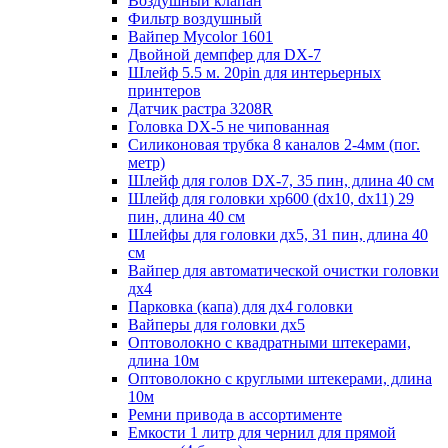
Воздушный клапан
Фильтр воздушный
Вайпер Mycolor 1601
Двойной демпфер для DX-7
Шлейф 5.5 м. 20pin для интерьерных
принтеров
Датчик растра 3208R
Головка DX-5 не чипованная
Силиконовая трубка 8 каналов 2-4мм (пог.
метр)
Шлейф для голов DX-7, 35 пин, длина 40 см
Шлейф для головки хр600 (dx10, dx11) 29
пин, длина 40 см
Шлейфы для головки дх5, 31 пин, длина 40
см
Вайпер для автоматической очистки головки
дх4
Парковка (капа) для дх4 головки
Вайперы для головки дх5
Оптоволокно с квадратными штекерами,
длина 10м
Оптоволокно с круглыми штекерами, длина
10м
Ремни привода в ассортименте
Емкости 1 литр для чернил для прямой