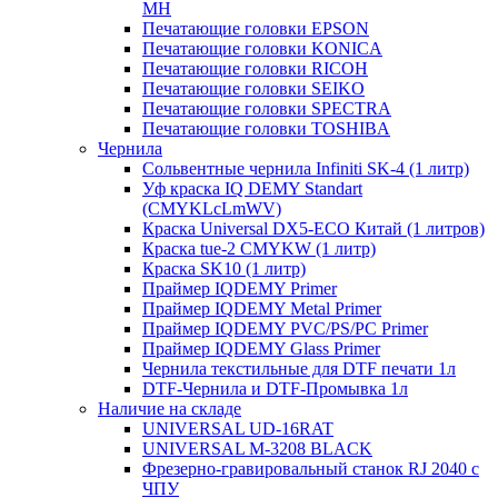
MH
Печатающие головки EPSON
Печатающие головки KONICA
Печатающие головки RICOH
Печатающие головки SEIKO
Печатающие головки SPECTRA
Печатающие головки TOSHIBA
Чернила
Сольвентные чернила Infiniti SK-4 (1 литр)
Уф краска IQ DEMY Standart
(CMYKLcLmWV)
Краска Universal DX5-ECO Китай (1 литров)
Краска tue-2 CMYKW (1 литр)
Краска SK10 (1 литр)
Праймер IQDEMY Primer
Праймер IQDEMY Metal Primer
Праймер IQDEMY PVC/PS/PC Primer
Праймер IQDEMY Glass Primer
Чернила текстильные для DTF печати 1л
DTF-Чернила и DTF-Промывка 1л
Наличие на складе
UNIVERSAL UD-16RAT
UNIVERSAL М-3208 BLACK
Фрезерно-гравировальный станок RJ 2040 с
ЧПУ