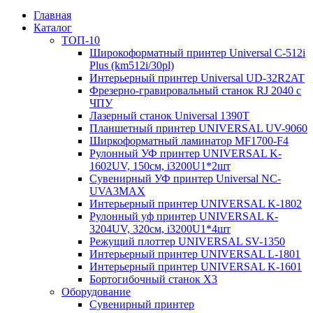
Главная
Каталог
ТОП-10
Широкоформатный принтер Universal C-512i
Plus (km512i/30pl)
Интерьерный принтер Universal UD-32R2AT
Фрезерно-гравировальный станок RJ 2040 с
ЧПУ
Лазерный станок Universal 1390T
Планшетный принтер UNIVERSAL UV-9060
Ширкоформатный ламинатор MF1700-F4
Рулонный УФ принтер UNIVERSAL K-
1602UV, 150см, i3200U1*2шт
Cувенирный УФ принтер Universal NC-
UVA3MAX
Интерьерный принтер UNIVERSAL K-1802
Рулонный уф принтер UNIVERSAL K-
3204UV, 320см, i3200U1*4шт
Режущий плоттер UNIVERSAL SV-1350
Интерьерный принтер UNIVERSAL L-1801
Интерьерный принтер UNIVERSAL K-1601
Бортогибочный станок X3
Оборудование
Cувенирный принтер