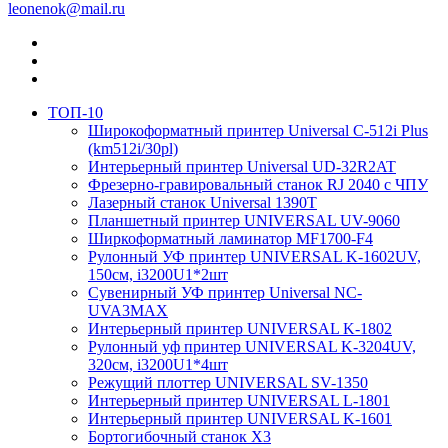
leonenok@mail.ru
ТОП-10
Широкоформатный принтер Universal C-512i Plus
(km512i/30pl)
Интерьерный принтер Universal UD-32R2AT
Фрезерно-гравировальный станок RJ 2040 с ЧПУ
Лазерный станок Universal 1390T
Планшетный принтер UNIVERSAL UV-9060
Ширкоформатный ламинатор MF1700-F4
Рулонный УФ принтер UNIVERSAL K-1602UV,
150см, i3200U1*2шт
Cувенирный УФ принтер Universal NC-
UVA3MAX
Интерьерный принтер UNIVERSAL K-1802
Рулонный уф принтер UNIVERSAL K-3204UV,
320см, i3200U1*4шт
Режущий плоттер UNIVERSAL SV-1350
Интерьерный принтер UNIVERSAL L-1801
Интерьерный принтер UNIVERSAL K-1601
Бортогибочный станок X3