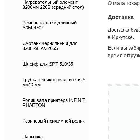
Нагревательный элемент
Оплата товар
3200мм 220В (средний стол)
Доставка
Ремень каретки длинный
S3M-4902
Доставка буд
в Иркутске.
Субтанк чернильный для
Если вы заби
3208R/HA/3206S
время отгрузк
Шлейф для SPT 510/35
Трубка силиконовая гибкая 5
мм*3 мм
Ролик вала принтера INFINITI
PHAETON
Резиновый прижимной ролик
Парковка