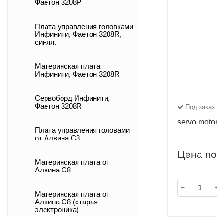
Фаетон 3208Р
Плата управления головками
Инфинити, Фаетон 3208R,
синяя.
Материнская плата
Инфинити, Фаетон 3208R
Сервоборд Инфинити,
Фаетон 3208R
Под заказ
servo moto
Плата управления головами
от Алвина С8
Цена по
Материнская плата от
Алвина С8
Материнская плата от
Алвина С8 (старая
электроника)